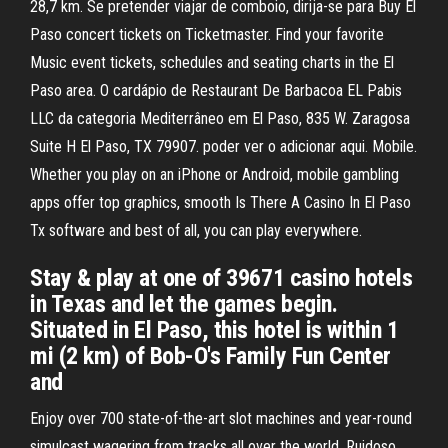
28,7 km. Se pretender viajar de comboio, dirija-se para Buy El
Paso concert tickets on Ticketmaster. Find your favorite
Music event tickets, schedules and seating charts in the El
Paso area. O cardápio de Restaurant De Barbacoa EL Pabis
LLC da categoria Mediterrâneo em El Paso, 835 W. Zaragosa
Suite H El Paso, TX 79907. poder ver o adicionar aqui. Mobile.
Whether you play on an iPhone or Android, mobile gambling
apps offer top graphics, smooth Is There A Casino In El Paso
Tx software and best of all, you can play everywhere.
Stay & play at one of 39671 casino hotels
in Texas and let the games begin.
Situated in El Paso, this hotel is within 1
mi (2 km) of Bob-O's Family Fun Center
and
Enjoy over 700 state-of-the-art slot machines and year-round
simulcast wagering from tracks all over the world. Ruidoso