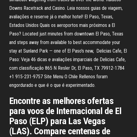
Downs Racetrack and Casino. Leia nossos guias de viagem,
avaliações e reserve já o melhor hotel! El Paso, Texas,
Estados Unidos Quais os aeroportos mais próximos a El
Paso? Located just minutes from downtown El Paso, Texas
and steps away from available to best accommodate your
stay at Sunland Park — one of El Paso's new, Delicias Cafe, El
Paso: Veja 46 dicas e avaliações imparciais de Delicias Cafe,
com classificação 865 N Resler Dr, El Paso, TX 79912-1784
+1 915-231-9757 Site Menu O Chile Rellenos foram
engordurado e que é o que é experimentado.
Encontre as melhores ofertas
para voos de Internacional de El
Paso (ELP) para Las Vegas
(LAS). Compare centenas de