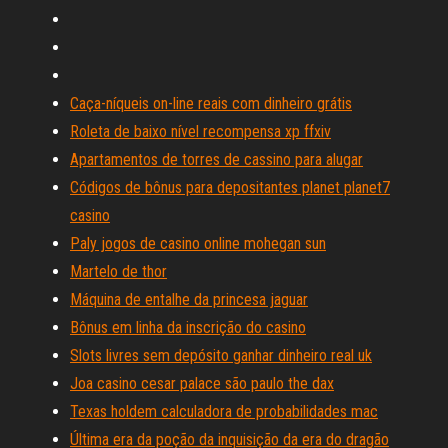
Caça-níqueis on-line reais com dinheiro grátis
Roleta de baixo nível recompensa xp ffxiv
Apartamentos de torres de cassino para alugar
Códigos de bônus para depositantes planet planet7
casino
Paly jogos de casino online mohegan sun
Martelo de thor
Máquina de entalhe da princesa jaguar
Bônus em linha da inscrição do casino
Slots livres sem depósito ganhar dinheiro real uk
Joa casino cesar palace são paulo the dax
Texas holdem calculadora de probabilidades mac
Última era da poção da inquisição da era do dragão