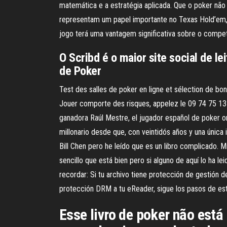
matemática e a estratégia aplicada. Que o poker nã
representam um papel importante no Texas Hold’em,
jogo terá uma vantagem significativa sobre o compet
O Scribd é o maior site social de l
de Poker
Test des salles de poker en ligne et sélection de bon
Jouer comporte des risques, appelez le 09 74 75 13 13
ganadora Raúl Mestre, el jugador español de poker o
millonario desde que, con veintidós años y una única
Bill Chen pero he leído que es un libro complicado. M
sencillo que está bien pero si alguno de aquí lo ha
recordar: Si tu archivo tiene protección de gestión 
protección DRM a tu eReader, sigue los pasos de este
Esse livro de poker não est