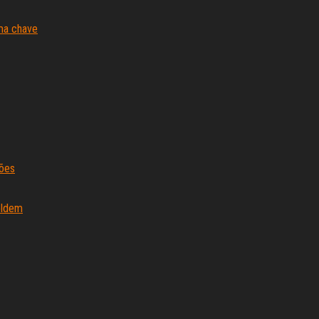
ma chave
ções
oldem