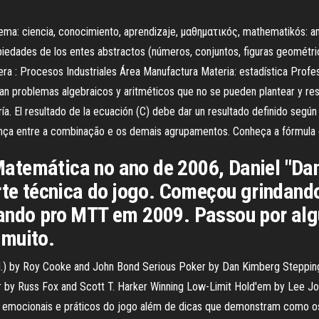
ema: ciencia, conocimiento, aprendizaje, μαθηματικóς, mathematikós: am
piedades de los entes abstractos (números, conjuntos, figuras geométric
era : Procesos Industriales Área Manufactura Materia: estadística Profe
ran problemas algebraicos y aritméticos que no se pueden plantear y re
ría. El resultado de la ecuación (C) debe dar un resultado definido segú
rença entre a combinação e os demais agrupamentos. Conheça a fórmula
atemática no ano de 2006, Daniel "Da
arte técnica do jogo. Começou grindand
ando pro MTT em 2009. Passou por alg
 muito.
 ed.) by Roy Cooke and John Bond Serious Poker by Dan Kimberg Step
by Russ Fox and Scott T. Harker Winning Low-Limit Hold'em by Lee Jon
s, emocionais e práticos do jogo além de dicas que demonstram como o