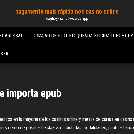
pagamento mais rápido nos casino online
dzghoykazinoflwe.web.app
E CARLSBAD
CRIAÇÃO DE SLOT BLOQUEADA EXIGIDA LONGE CRY
OKER
e importa epub
ecidos en la mayoría de los casinos online y mesas de cartas en casinos 
iones demo de póker y blackjack en distintas modalidades, punto y banca