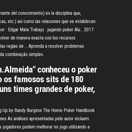
ante del conocimiento) es la disciplina que,
as, etc.) así como las relaciones que se establecen
sor : Edgar Mata Trabajo : jugando poker Alu… 2017.
solver de manera exacta con los recursos
n las reglas de … Aprenda a resolver problemas
 da combinação simples.
n.Almeida" conheceu o poker
o os famosos sits de 180
uns times grandes de poker,
ping Up by Randy Burgess The Home Poker Handbook
es As análises apresentadas pelo autor incluem
s jogadores podem melhorar no jogo utilizando a