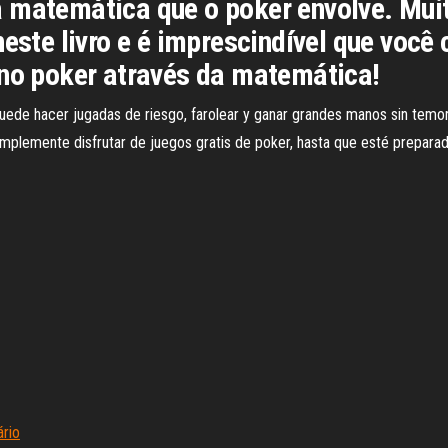
a matemática que o poker envolve. Mui
este livro e é imprescindível que você 
 no poker através da matemática!
de hacer jugadas de riesgo, farolear y ganar grandes manos sin temor a 
implemente disfrutar de juegos gratis de poker, hasta que esté preparad
ário