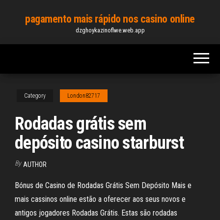
Skip
pagamento mais rápido nos casino online
to
dzghoykazinoflwe.web.app
the
content
Category
London82717
Rodadas grátis sem
depósito casino starburst
By
AUTHOR
Bónus de Casino de Rodadas Grátis Sem Depósito Mais e
mais cassinos online estão a oferecer aos seus novos e
antigos jogadores Rodadas Grátis. Estas são rodadas