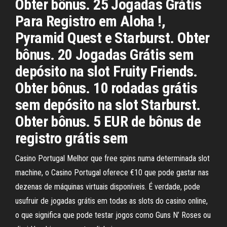
Obter bônus. 25 Jogadas Grátis
Para Registro em Aloha !,
Pyramid Quest e Starburst. Obter
bônus. 20 Jogadas Grátis sem
depósito na slot Fruity Friends.
Obter bônus. 10 rodadas grátis
sem depósito na slot Starburst.
Obter bônus. 5 EUR de bônus de
registro grátis sem
Casino Portugal Melhor que free spins numa determinada slot
machine, o Casino Portugal oferece €10 que pode gastar nas
dezenas de máquinas virtuais disponíveis. É verdade, pode
usufruir de jogadas grátis em todas as slots do casino online,
o que significa que pode testar jogos como Guns N’ Roses ou