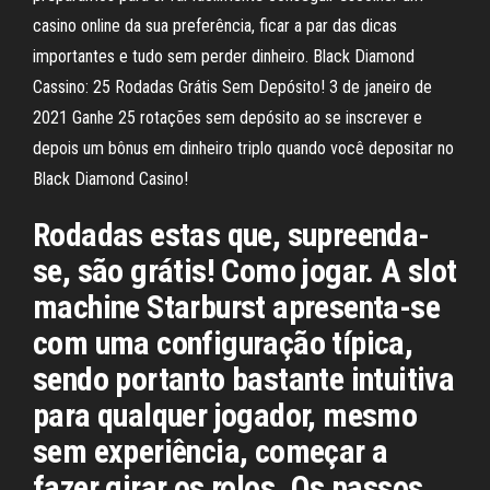
casino online da sua preferência, ficar a par das dicas
importantes e tudo sem perder dinheiro. Black Diamond
Cassino: 25 Rodadas Grátis Sem Depósito! 3 de janeiro de
2021 Ganhe 25 rotações sem depósito ao se inscrever e
depois um bônus em dinheiro triplo quando você depositar no
Black Diamond Casino!
Rodadas estas que, supreenda-
se, são grátis! Como jogar. A slot
machine Starburst apresenta-se
com uma configuração típica,
sendo portanto bastante intuitiva
para qualquer jogador, mesmo
sem experiência, começar a
fazer girar os rolos. Os passos