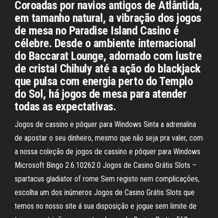
Coroadas por navios antigos de Atlântida,
em tamanho natural, a vibração dos jogos
de mesa no Paradise Island Casino é
célebre. Desde o ambiente internacional
do Baccarat Lounge, adornado com lustre
de cristal Chihuly até a ação do blackjack
que pulsa com energia perto do Templo
do Sol, há jogos de mesa para atender
todas as expectativas.
Jogos de cassino e pôquer para Windows Sinta a adrenalina
de apostar o seu dinheiro, mesmo que não seja pra valer, com
a nossa coleção de jogos de cassino e pôquer para Windows
Microsoft Bingo 2.6.10262.0 Jogos de Casino Grátis Slots –
spartacus gladiator of rome Sem registo nem complicações,
escolha um dos inúmeros Jogos de Casino Grátis Slots que
temos no nosso site á sua disposição e jogue sem limite de