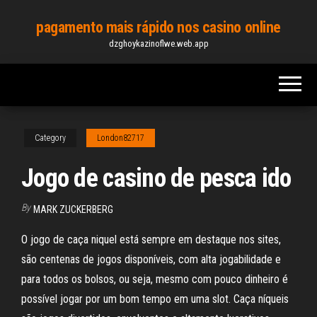
Skip
pagamento mais rápido nos casino online
to
dzghoykazinoflwe.web.app
the
content
Category
London82717
Jogo de casino de pesca ido
By
MARK ZUCKERBERG
O jogo de caça niquel está sempre em destaque nos sites,
são centenas de jogos disponíveis, com alta jogabilidade e
para todos os bolsos, ou seja, mesmo com pouco dinheiro é
possível jogar por um bom tempo em uma slot. Caça níqueis