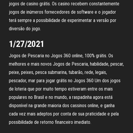
jogos de casino grátis. Os casino recebem constantemente
jogos de inúmeros fornecedores de software e o jogador
terá sempre a possibilidade de experimentar a versão por
diversão do jogo.
1/27/2021
Jogos de Pescaria no Jogos 360 online, 100% grátis. Os
melhores e mais novos Jogos de Pescaria, habilidade, pescar,
peixe, peixes, pesca submarina, tubarão, rede, legais,
pescador, mar para jogar grátis no Jogos 360 Um dos jogos
de loteria que por muito tempo estiveram entre os mais
populares no Brasil e no mundo, a raspadinha agora está
disponível na grande maioria dos cassinos online, e ganha
cada vez mais adeptos por conta de sua praticidade e pela
possibilidade de retorno financeiro imediato.