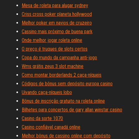
Mesa de roleta para alugar sydney
Criss cross poker planeta hollywood
Melhor poker em navios de cruzeiro
Cassino mais próximo de buena park
Onde melhor jogar roleta online
O preço é truques de slots certos
Copa do mundo da campanha anti-jogo
Wms grátis zeus 3 slot machine
Como montar borderlands 2 caça-níqueis
Códigos de bônus sem depósito europa casino
Uivando caça-níqueis lobo
Bônus de inscrição gratuito na roleta online
Bilhetes para concertos de gary allan winstar casino
Casino da sorte 1070
Casino confiável canadá online
Melhor bônus de cassino online com depósito