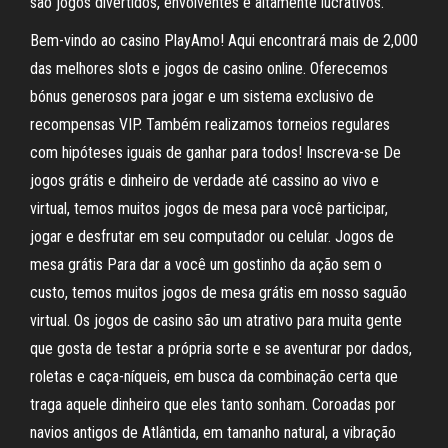
são jogos divertidos, envolventes e altamente lucrativos.
Bem-vindo ao casino PlayAmo! Aqui encontrará mais de 2,000
das melhores slots e jogos de casino online. Oferecemos
bónus generosos para jogar e um sistema exclusivo de
recompensas VIP. Também realizamos torneios regulares
com hipóteses iguais de ganhar para todos! Inscreva-se De
jogos grátis e dinheiro de verdade até cassino ao vivo e
virtual, temos muitos jogos de mesa para você participar,
jogar e desfrutar em seu computador ou celular. Jogos de
mesa grátis Para dar a você um gostinho da ação sem o
custo, temos muitos jogos de mesa grátis em nosso saguão
virtual. Os jogos de casino são um atrativo para muita gente
que gosta de testar a própria sorte e se aventurar por dados,
roletas e caça-níqueis, em busca da combinação certa que
traga aquele dinheiro que eles tanto sonham. Coroadas por
navios antigos de Atlântida, em tamanho natural, a vibração