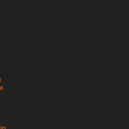
o
er
ções