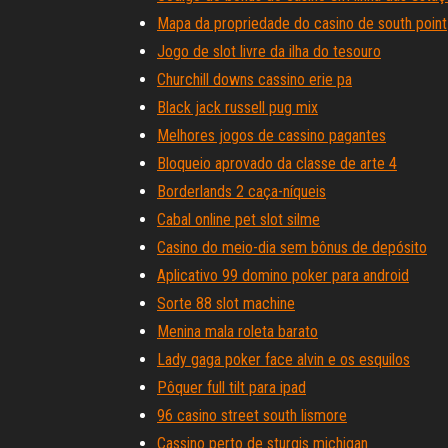
Mapa da propriedade do casino de south point
Jogo de slot livre da ilha do tesouro
Churchill downs cassino erie pa
Black jack russell pug mix
Melhores jogos de cassino pagantes
Bloqueio aprovado da classe de arte 4
Borderlands 2 caça-níqueis
Cabal online pet slot silme
Casino do meio-dia sem bônus de depósito
Aplicativo 99 domino poker para android
Sorte 88 slot machine
Menina mala roleta barato
Lady gaga poker face alvin e os esquilos
Pôquer full tilt para ipad
96 casino street south lismore
Cassino perto de sturgis michigan