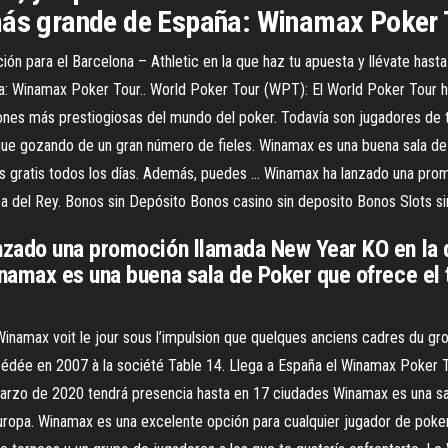
más grande de España: Winamax Poker T
n para el Barcelona – Athletic en la que haz tu apuesta y llévate hast
: Winamax Poker Tour.. World Poker Tour (WPT): El World Poker Tour h
iones más prestiogiosas del mundo del poker. Todavía son jugadores de 
gue gozando de un gran número de fieles. Winamax es una buena sala d
s gratis todos los días. Además, puedes … Winamax ha lanzado una pro
 del Rey. Bonos sin Depósito Bonos casino sin deposito Bonos Slots si
zado una promoción llamada New Year KO en la q
namax es una buena sala de Poker que ofrece el
namax voit le jour sous l’impulsion que quelques anciens cadres du grou
cédée en 2007 à la société Table 14. Llega a España el Winamax Poker T
zo de 2020 tendrá presencia hasta en 17 ciudades Winamax es una sala
ropa. Winamax es una excelente opción para cualquier jugador de poker