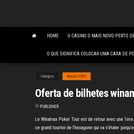
Skip
to
the
content
HOME
O CASINO O MAIS NOVO PERTO D
O QUE SIGNIFICA COLOCAR UMA CARA DE P
Category
Bendis16393
Oferta de bilhetes wina
By
PUBLISHER
Le Winamax Poker Tour est de retour avec une 1ere ét
ce grand tournoi de l’hexagone qui va s’étaler jusqu’